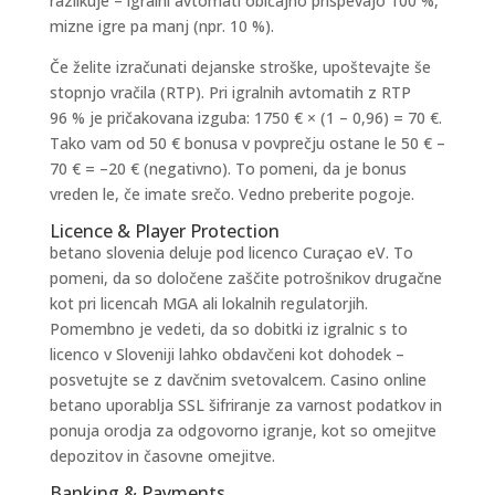
razlikuje – igralni avtomati običajno prispevajo 100 %,
mizne igre pa manj (npr. 10 %).
Če želite izračunati dejanske stroške, upoštevajte še
stopnjo vračila (RTP). Pri igralnih avtomatih z RTP
96 % je pričakovana izguba: 1750 € × (1 – 0,96) = 70 €.
Tako vam od 50 € bonusa v povprečju ostane le 50 € –
70 € = –20 € (negativno). To pomeni, da je bonus
vreden le, če imate srečo. Vedno preberite pogoje.
Licence & Player Protection
betano slovenia deluje pod licenco Curaçao eV. To
pomeni, da so določene zaščite potrošnikov drugačne
kot pri licencah MGA ali lokalnih regulatorjih.
Pomembno je vedeti, da so dobitki iz igralnic s to
licenco v Sloveniji lahko obdavčeni kot dohodek –
posvetujte se z davčnim svetovalcem. Casino online
betano uporablja SSL šifriranje za varnost podatkov in
ponuja orodja za odgovorno igranje, kot so omejitve
depozitov in časovne omejitve.
Banking & Payments