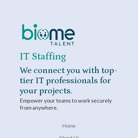
IT Staffing
We connect you with top-
tier IT professionals for
your projects.
Empower your teams to work securely
from anywhere.
Home
About Us