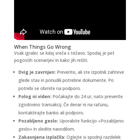
When Things Go Wrong
Vsak igralec se kdaj sreča s težavo. Spodaj je pet
pogostih scenarijev in kako jih rešiti:
Dvig je zavrnjen:
Preverite, ali ste izpolnili zahteve
glede stav in ponudili potrebne dokumente. Po
potrebi se obrnite na podporo.
Polog ni viden:
Počakajte do 24 ur, nato preverite
zgodovino transakcij. Če denar ni na računu,
kontaktirajte banko ali podporo.
Pozabljeno geslo:
Uporabite funkcijo »Pozabljeno
geslo« in sledite navodilom.
Zakasnjena izplačila:
Oglejte si spodnji razdelek