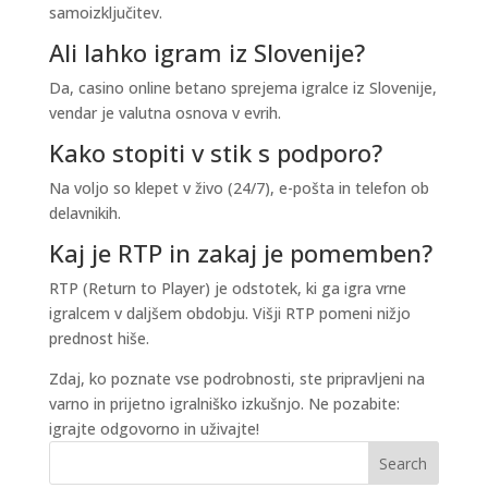
samoizključitev.
Ali lahko igram iz Slovenije?
Da, casino online betano sprejema igralce iz Slovenije,
vendar je valutna osnova v evrih.
Kako stopiti v stik s podporo?
Na voljo so klepet v živo (24/7), e-pošta in telefon ob
delavnikih.
Kaj je RTP in zakaj je pomemben?
RTP (Return to Player) je odstotek, ki ga igra vrne
igralcem v daljšem obdobju. Višji RTP pomeni nižjo
prednost hiše.
Zdaj, ko poznate vse podrobnosti, ste pripravljeni na
varno in prijetno igralniško izkušnjo. Ne pozabite:
igrajte odgovorno in uživajte!
Search