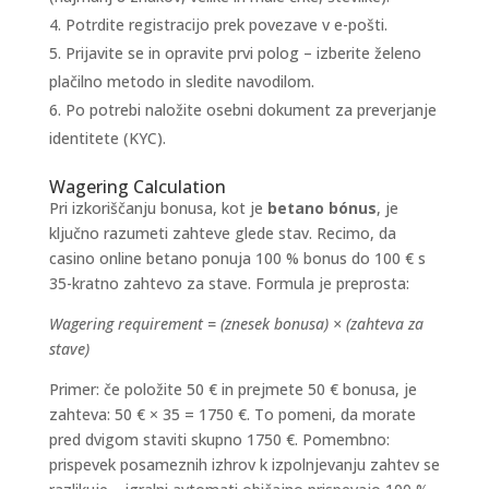
Potrdite registracijo prek povezave v e-pošti.
Prijavite se in opravite prvi polog – izberite želeno
plačilno metodo in sledite navodilom.
Po potrebi naložite osebni dokument za preverjanje
identitete (KYC).
Wagering Calculation
Pri izkoriščanju bonusa, kot je
betano bónus
, je
ključno razumeti zahteve glede stav. Recimo, da
casino online betano ponuja 100 % bonus do 100 € s
35-kratno zahtevo za stave. Formula je preprosta:
Wagering requirement = (znesek bonusa) × (zahteva za
stave)
Primer: če položite 50 € in prejmete 50 € bonusa, je
zahteva: 50 € × 35 = 1750 €. To pomeni, da morate
pred dvigom staviti skupno 1750 €. Pomembno:
prispevek posameznih izhrov k izpolnjevanju zahtev se