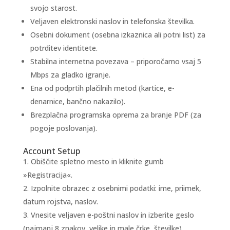
svojo starost.
Veljaven elektronski naslov in telefonska številka.
Osebni dokument (osebna izkaznica ali potni list) za
potrditev identitete.
Stabilna internetna povezava – priporočamo vsaj 5
Mbps za gladko igranje.
Ena od podprtih plačilnih metod (kartice, e-
denarnice, bančno nakazilo).
Brezplačna programska oprema za branje PDF (za
pogoje poslovanja).
Account Setup
Obiščite spletno mesto in kliknite gumb
»Registracija«.
Izpolnite obrazec z osebnimi podatki: ime, priimek,
datum rojstva, naslov.
Vnesite veljaven e-poštni naslov in izberite geslo
(najmanj 8 znakov, velike in male črke, številke).