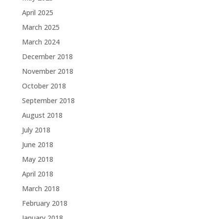
April 2025
March 2025
March 2024
December 2018
November 2018
October 2018
September 2018
August 2018
July 2018
June 2018
May 2018
April 2018
March 2018
February 2018
January 2018