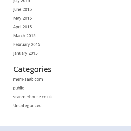
July 2015
June 2015
May 2015
April 2015
March 2015
February 2015
January 2015
Categories
mem-saab.com
public
stanmerhouse.co.uk
Uncategorized