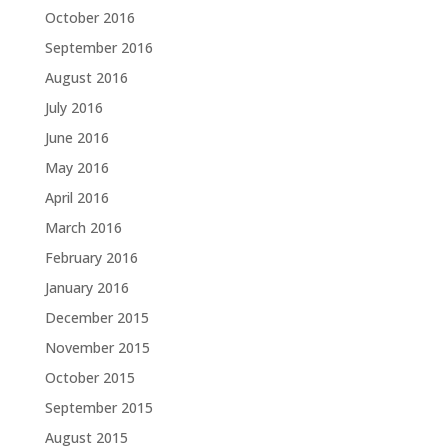
October 2016
September 2016
August 2016
July 2016
June 2016
May 2016
April 2016
March 2016
February 2016
January 2016
December 2015
November 2015
October 2015
September 2015
August 2015