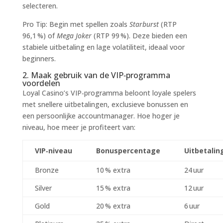
selecteren.
Pro Tip: Begin met spellen zoals
Starburst
(RTP
96,1 %) of
Mega Joker
(RTP 99 %). Deze bieden een
stabiele uitbetaling en lage volatiliteit, ideaal voor
beginners.
2. Maak gebruik van de VIP‑programma
voordelen
Loyal Casino’s VIP‑programma beloont loyale spelers
met snellere uitbetalingen, exclusieve bonussen en
een persoonlijke accountmanager. Hoe hoger je
niveau, hoe meer je profiteert van:
VIP‑niveau
Bonuspercentage
Uitbetalin
Bronze
10 % extra
24 uur
Silver
15 % extra
12 uur
Gold
20 % extra
6 uur