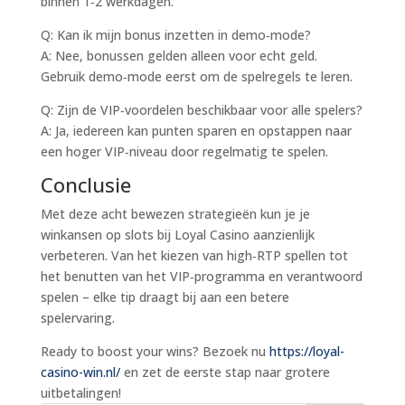
binnen 1‑2 werkdagen.
Q: Kan ik mijn bonus inzetten in demo‑mode?
A: Nee, bonussen gelden alleen voor echt geld.
Gebruik demo‑mode eerst om de spelregels te leren.
Q: Zijn de VIP‑voordelen beschikbaar voor alle spelers?
A: Ja, iedereen kan punten sparen en opstappen naar
een hoger VIP‑niveau door regelmatig te spelen.
Conclusie
Met deze acht bewezen strategieën kun je je
winkansen op slots bij Loyal Casino aanzienlijk
verbeteren. Van het kiezen van high‑RTP spellen tot
het benutten van het VIP‑programma en verantwoord
spelen – elke tip draagt bij aan een betere
spelervaring.
Ready to boost your wins? Bezoek nu
https://loyal-
casino-win.nl/
en zet de eerste stap naar grotere
uitbetalingen!