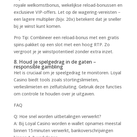
royale welkomstbonus, wekelijkse reload‑bonussen en
exclusieve VIP‑offers. Let op de wagering‑vereisten –
een lagere multiplier (bijv. 20x) betekent dat je sneller
bij je winst kunt komen.
Pro Tip: Combineer een reload‑bonus met een gratis
spins‑pakket op een slot met een hoog RTP. Zo
vergroot je je winstpotentieel zonder extra inzet.
8. Houd je spelgedrag in de gaten –
responsible gambling
Het is cruciaal om je speelgedrag te monitoren. Loyal
Casino biedt tools zoals stortingslimieten,
verlieslimieten en zelfuitsluiting. Gebruik deze functies
om controle te houden over je uitgaven.
FAQ
Q: Hoe snel worden uitbetalingen verwerkt?
A: Bij Loyal Casino worden e‑wallet opnames meestal
binnen 15 minuten verwerkt, bankoverschrijvingen