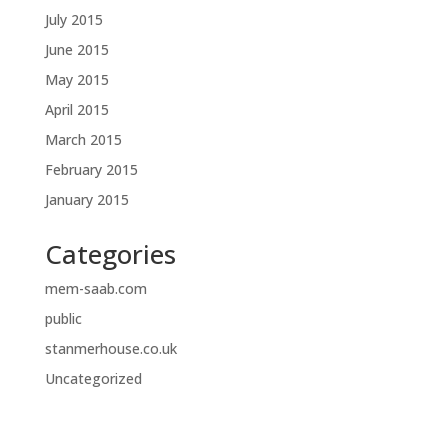
July 2015
June 2015
May 2015
April 2015
March 2015
February 2015
January 2015
Categories
mem-saab.com
public
stanmerhouse.co.uk
Uncategorized