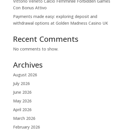
Vittorio Veneto Calcio Femminile Forbidden Games
Con Bonus Attivo
Payments made easy: exploring deposit and
withdrawal options at Golden Madness Casino UK
Recent Comments
No comments to show.
Archives
August 2026
July 2026
June 2026
May 2026
April 2026
March 2026
February 2026