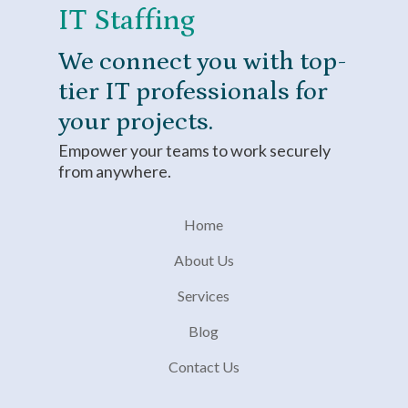
IT Staffing
We connect you with top-
tier IT professionals for
your projects.
Empower your teams to work securely
from anywhere.
Home
About Us
Services
Blog
Contact Us