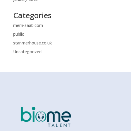
Categories
mem-saab.com
public
stanmerhouse.co.uk
Uncategorized