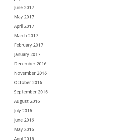
June 2017
May 2017
April 2017
March 2017
February 2017
January 2017
December 2016
November 2016
October 2016
September 2016
August 2016
July 2016
June 2016
May 2016
April 2016