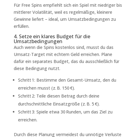
Für Free Spins empfiehlt sich ein Spiel mit niedriger bis
mittlerer Volatilität, weil es regelmäßige, kleinere
Gewinne liefert – ideal, um Umsatzbedingungen zu
erfüllen.
4. Setze ein klares Budget für die
Umsatzbedingungen
Auch wenn die Spins kostenlos sind, musst du das
Umsatz‑Target mit echtem Geld erreichen. Plane
dafür ein separates Budget, das du ausschließlich für
diese Bedingung nutzt.
Schritt 1: Bestimme den Gesamt‑Umsatz, den du
erreichen musst (z. B. 150 €).
Schritt 2: Teile diesen Betrag durch deine
durchschnittliche Einsatzgröße (z. B. 5 €).
Schritt 3: Spiele etwa 30 Runden, um das Ziel zu
erreichen.
Durch diese Planung vermeidest du unnötige Verluste