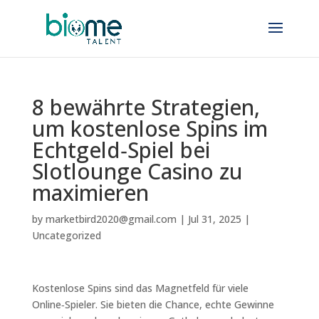
8 bewährte Strategien,
um kostenlose Spins im
Echtgeld‑Spiel bei
Slotlounge Casino zu
maximieren
by
marketbird2020@gmail.com
|
Jul 31, 2025
|
Uncategorized
Kostenlose Spins sind das Magnetfeld für viele
Online‑Spieler. Sie bieten die Chance, echte Gewinne