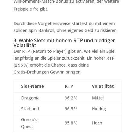
Willkommens‑Match‑Bonus zu aktivieren, der weitere
Freispiele freigibt.
Durch diese Vorgehensweise startest du mit einem
soliden Spin‑Bankroll, ohne eigenes Geld zu riskieren.
3. Wähle Slots mit hohem RTP und niedriger
Volatilität
Der RTP (Return to Player) gibt an, wie viel ein Spiel
langfristig an die Spieler zurückzahlt. Ein hoher RTP
(≥ 96 %) erhöht die Chance, dass deine
Gratis‑Drehungen Gewinn bringen.
Slot‑Name
RTP
Volatilität
Dragonia
96,2 %
Mittel
Starburst
96,5 %
Niedrig
Gonzo’s
95,8 %
Hoch
Quest