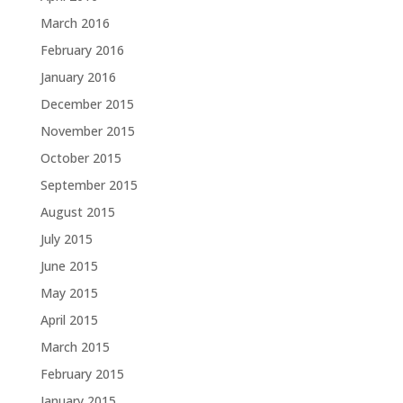
March 2016
February 2016
January 2016
December 2015
November 2015
October 2015
September 2015
August 2015
July 2015
June 2015
May 2015
April 2015
March 2015
February 2015
January 2015