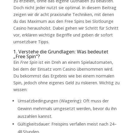
zu erzielen, ohne das eigene Guthaben zu belasten.
Doch nicht jeder nutzt sie optimal. In diesem Beitrag
zeigen wir dir acht praxisnahe Techniken, mit denen
du das Maximum aus den Free Spins bei Slotlounge
Casino herausholst. Dabei gehen wir Schritt für Schritt
vor, erklären wichtige Begriffe und geben dir sofort
umsetzbare Tipps.
1. Verstehe die Grundlagen: Was bedeutet
„Free Spin“?
Ein
Free Spin
ist ein Dreh an einem Spielautomaten,
bei dem der Einsatz vom Casino übernommen wird.
Du bekommst das Ergebnis wie bei einem normalen
Spin, jedoch ohne eigenes Geld zu riskieren. Wichtig zu
wissen:
Umsatzbedingungen (Wagering): Oft muss der
Gewinn mehrmals umgesetzt werden, bevor du ihn
auszahlen kannst.
Gültigkeitsdauer: Freispins verfallen meist nach 24–
48 Stunden.