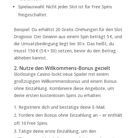
Spielauswahl: Nicht jeder Slot ist für Free Spins
freigeschaltet.
Beispiel: Du erhältst 20 Gratis‑Drehungen für den Slot
Dragonia
. Der Gewinn aus einem Spin beträgt 5 €, und
die Umsatzbedingung liegt bei 30 x. Das heißt, du
musst 150 € (5 € × 30) setzen, bevor du den Betrag
abheben kannst.
2. Nutze den Willkommens‑Bonus gezielt
Slotlounge Casino lockt neue Spieler mit einem
großzügigen Willkommensbonus und einem Bonus
ohne Einzahlung. Kombiniere diese Angebote, um
deine ersten kostenlosen Spins zu erhalten:
Registriere dich und bestätige deine E‑Mail.
Fordere den Bonus ohne Einzahlung an – er enthält
oft 10 Free Spins.
Tätige deine erste Einzahlung, um den