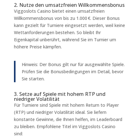
2. Nutze den umsatzfreien Willkommensbonus
Viggoslots Casino bietet einen umsatzfreien
Willkommensbonus von bis zu 1.000 €. Dieser Bonus
kann gezielt für Turniere eingesetzt werden, weil keine
Wettanforderungen bestehen. So bleibt Ihr
Eigenkapital unberührt, während Sie im Turnier um
höhere Preise kämpfen.
Hinweis: Der Bonus gilt nur für ausgewählte Spiele.
Prüfen Sie die Bonusbedingungen im Detail, bevor
Sie starten.
3. Setze auf Spiele mit hohem RTP und
niedriger Volatilität
Für Turniere sind Spiele mit hohem Return to Player
(RTP) und niedriger Volatilität ideal. Sie liefern
konstante Gewinne, die Ihnen helfen, im Leaderboard
zu bleiben. Empfohlene Titel im Viggoslots Casino
sind: