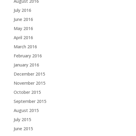
August 2016
July 2016
June 2016
May 2016
April 2016
March 2016
February 2016
January 2016
December 2015
November 2015
October 2015
September 2015
August 2015
July 2015
June 2015