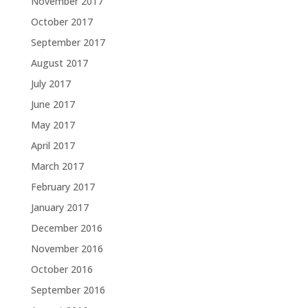
November 2017
October 2017
September 2017
August 2017
July 2017
June 2017
May 2017
April 2017
March 2017
February 2017
January 2017
December 2016
November 2016
October 2016
September 2016