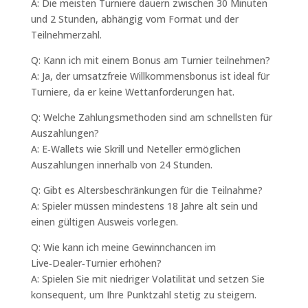
A: Die meisten Turniere dauern zwischen 30 Minuten
und 2 Stunden, abhängig vom Format und der
Teilnehmerzahl.
Q: Kann ich mit einem Bonus am Turnier teilnehmen?
A: Ja, der umsatzfreie Willkommensbonus ist ideal für
Turniere, da er keine Wettanforderungen hat.
Q: Welche Zahlungsmethoden sind am schnellsten für
Auszahlungen?
A: E‑Wallets wie Skrill und Neteller ermöglichen
Auszahlungen innerhalb von 24 Stunden.
Q: Gibt es Altersbeschränkungen für die Teilnahme?
A: Spieler müssen mindestens 18 Jahre alt sein und
einen gültigen Ausweis vorlegen.
Q: Wie kann ich meine Gewinnchancen im
Live‑Dealer‑Turnier erhöhen?
A: Spielen Sie mit niedriger Volatilität und setzen Sie
konsequent, um Ihre Punktzahl stetig zu steigern.