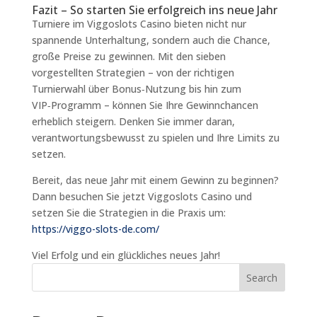
Fazit – So starten Sie erfolgreich ins neue Jahr
Turniere im Viggoslots Casino bieten nicht nur
spannende Unterhaltung, sondern auch die Chance,
große Preise zu gewinnen. Mit den sieben
vorgestellten Strategien – von der richtigen
Turnierwahl über Bonus‑Nutzung bis hin zum
VIP‑Programm – können Sie Ihre Gewinnchancen
erheblich steigern. Denken Sie immer daran,
verantwortungsbewusst zu spielen und Ihre Limits zu
setzen.
Bereit, das neue Jahr mit einem Gewinn zu beginnen?
Dann besuchen Sie jetzt Viggoslots Casino und
setzen Sie die Strategien in die Praxis um:
https://viggo-slots-de.com/
Viel Erfolg und ein glückliches neues Jahr!
Search