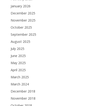
January 2026
December 2025
November 2025
October 2025
September 2025
August 2025
July 2025
June 2025
May 2025
April 2025
March 2025
March 2024
December 2018
November 2018
October 2018