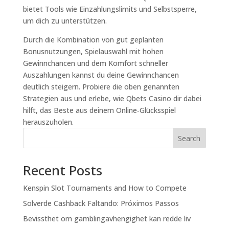
bietet Tools wie Einzahlungslimits und Selbstsperre,
um dich zu unterstützen.
Durch die Kombination von gut geplanten
Bonusnutzungen, Spielauswahl mit hohen
Gewinnchancen und dem Komfort schneller
Auszahlungen kannst du deine Gewinnchancen
deutlich steigern. Probiere die oben genannten
Strategien aus und erlebe, wie Qbets Casino dir dabei
hilft, das Beste aus deinem Online‑Glücksspiel
herauszuholen.
Search
Recent Posts
Kenspin Slot Tournaments and How to Compete
Solverde Cashback Faltando: Próximos Passos
Bevissthet om gamblingavhengighet kan redde liv