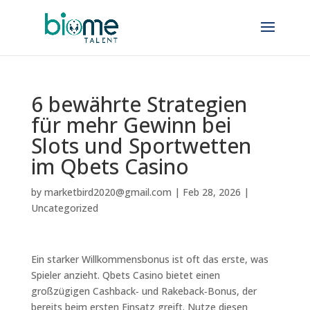
6 bewährte Strategien
für mehr Gewinn bei
Slots und Sportwetten
im Qbets Casino
by
marketbird2020@gmail.com
|
Feb 28, 2026
|
Uncategorized
Ein starker Willkommensbonus ist oft das erste, was
Spieler anzieht. Qbets Casino bietet einen
großzügigen Cashback‑ und Rakeback‑Bonus, der
bereits beim ersten Einsatz greift. Nutze diesen