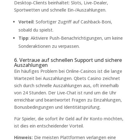
Desktop‑Clients beinhaltet: Slots, Live‑Dealer,
Sportwetten und schnelle Ein‑/Auszahlungen.
Vorteil
: Sofortiger Zugriff auf Cashback‑Boni,
sobald du spielst.
Tipp
: Aktiviere Push‑Benachrichtigungen, um keine
Sonderaktionen zu verpassen.
6. Vertraue auf schnellen Support und sichere
Auszahlungen
Ein häufiges Problem bei Online‑Casinos ist die lange
Wartezeit bei Auszahlungen. Qbets Casino zeichnet
sich durch schnelle Auszahlungen aus, oft innerhalb
von 24 Stunden. Der Live‑Chat ist rund um die Uhr
erreichbar und beantwortet Fragen zu Einzahlungen,
Bonusbedingungen und Identitätsprüfung.
Für Spieler, die sofort ihr Geld auf ihr Konto möchten,
ist dies ein entscheidender Vorteil.
Hinweis:
Die meisten Plattformen verlangen eine