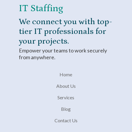
IT Staffing
We connect you with top-
tier IT professionals for
your projects.
Empower your teams to work securely
from anywhere.
Home
About Us
Services
Blog
Contact Us