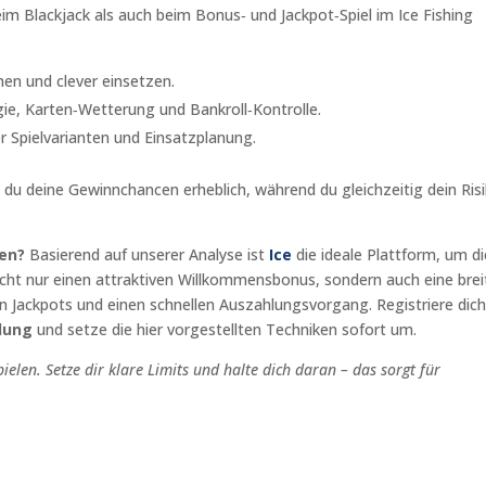
im Blackjack als auch beim Bonus‑ und Jackpot‑Spiel im Ice Fishing
en und clever einsetzen.
ie, Karten‑Wetterung und Bankroll‑Kontrolle.
r Spielvarianten und Einsatzplanung.
du deine Gewinnchancen erheblich, während du gleichzeitig dein Ris
zen?
Basierend auf unserer Analyse ist
Ice
die ideale Plattform, um d
icht nur einen attraktiven Willkommensbonus, sondern auch eine brei
n Jackpots und einen schnellen Auszahlungsvorgang. Registriere dic
lung
und setze die hier vorgestellten Techniken sofort um.
len. Setze dir klare Limits und halte dich daran – das sorgt für