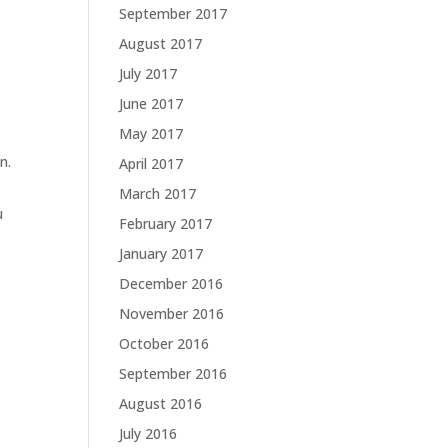
September 2017
August 2017
July 2017
June 2017
May 2017
n.
April 2017
March 2017
u
February 2017
January 2017
December 2016
November 2016
October 2016
September 2016
August 2016
July 2016