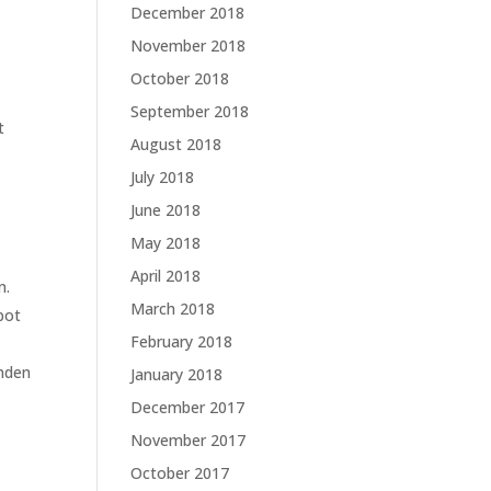
December 2018
November 2018
October 2018
September 2018
t
August 2018
July 2018
June 2018
May 2018
April 2018
n.
March 2018
pot
February 2018
unden
January 2018
December 2017
November 2017
October 2017