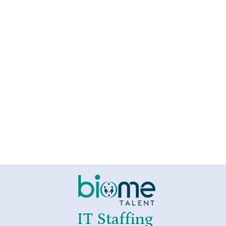
IT Staffing