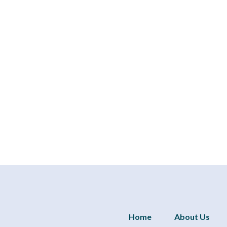
Home
About Us