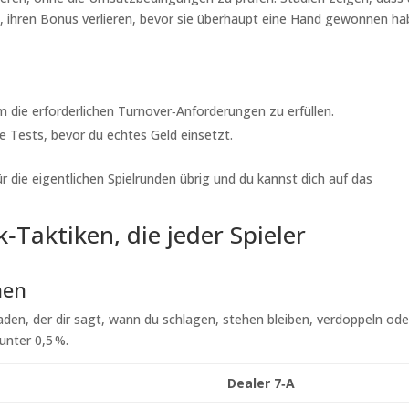
n, ihren Bonus verlieren, bevor sie überhaupt eine Hand gewonnen ha
m die erforderlichen Turnover‑Anforderungen zu erfüllen.
e Tests, bevor du echtes Geld einsetzt.
 die eigentlichen Spielrunden übrig und du kannst dich auf das
‑Taktiken, die jeder Spieler
hen
aden, der dir sagt, wann du schlagen, stehen bleiben, verdoppeln ode
 unter 0,5 %.
Dealer 7‑A