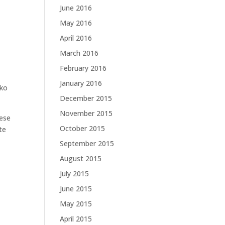
June 2016
May 2016
April 2016
March 2016
February 2016
January 2016
iko
December 2015
November 2015
iese
October 2015
te
h
September 2015
August 2015
July 2015
June 2015
May 2015
April 2015