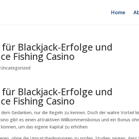
Home
Ab
 für Blackjack‑Erfolge und
ce Fishing Casino
|
Uncategorized
 für Blackjack‑Erfolge und
ce Fishing Casino
it dem Gedanken, nur die Regeln zu kennen. Doch der wahre Vorteil li
sino gibt es einen attraktiven Willkommensbonus und ein Bonus oh
n können, um das eigene Kapital zu erhöhen.
skieren, ohne die Umsatzbedingungen zu prüfen. Studien zeigen, dass